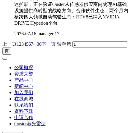
速扩展，正在验证Ouster从传感器供应商向物理AI基础
设施提供商转型的战略方向。合作伙伴生态：两个月内
横跨四大领域自动驾驶生态：REV8已纳入NVIDIA
DRIVE Hyperion平台，
2026-07-16
manager
17
...
上一页
1
2
3
4
5
6
7
30
下一页
转至第
公司概况
资质荣誉
产品中心
新闻中心
加入我们
在线商城
联系我们
资料下载
申请合作
Ouster激光雷达