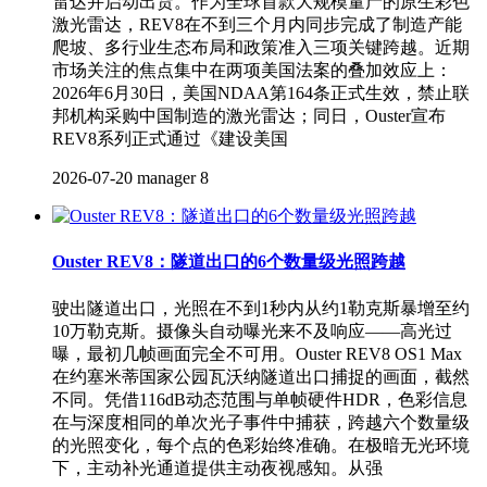
雷达并启动出货。作为全球首款大规模量产的原生彩色
激光雷达，REV8在不到三个月内同步完成了制造产能
爬坡、多行业生态布局和政策准入三项关键跨越。近期
市场关注的焦点集中在两项美国法案的叠加效应上：
2026年6月30日，美国NDAA第164条正式生效，禁止联
邦机构采购中国制造的激光雷达；同日，Ouster宣布
REV8系列正式通过《建设美国
2026-07-20
manager
8
Ouster REV8：隧道出口的6个数量级光照跨越
驶出隧道出口，光照在不到1秒内从约1勒克斯暴增至约
10万勒克斯。摄像头自动曝光来不及响应——高光过
曝，最初几帧画面完全不可用。Ouster REV8 OS1 Max
在约塞米蒂国家公园瓦沃纳隧道出口捕捉的画面，截然
不同。凭借116dB动态范围与单帧硬件HDR，色彩信息
在与深度相同的单次光子事件中捕获，跨越六个数量级
的光照变化，每个点的色彩始终准确。在极暗无光环境
下，主动补光通道提供主动夜视感知。从强