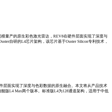
款大规模量产的原生彩色激光雷达，REV8在硬件层面实现了深度与
研的L4芯片架构，该芯片基于Ouster Silicon专利技术，
V8在硬件层面实现了深度与色彩数据的原生融合。本文将从产品技术
旗舰版L4 Max两个版本。标准版L4为128通道架构，适用于中低