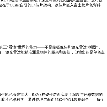
雷达，REV8在硬件层面实现了深度与色彩数据的原生融合。发布仅
于Ouster自研的L4芯片架构。该芯片嵌入富士胶片色彩科
有了真正“看懂”世界的能力——不是靠摄像头和激光雷达“拼图”，
色盲。激光雷达能精准测量物体的距离和形状，但输出的是单色点
产的原生彩色激光雷达，REV8在硬件层面实现了深度与色彩数据的
入富士胶片色彩科学，通过物理层面而非软件实现数据融合——每个