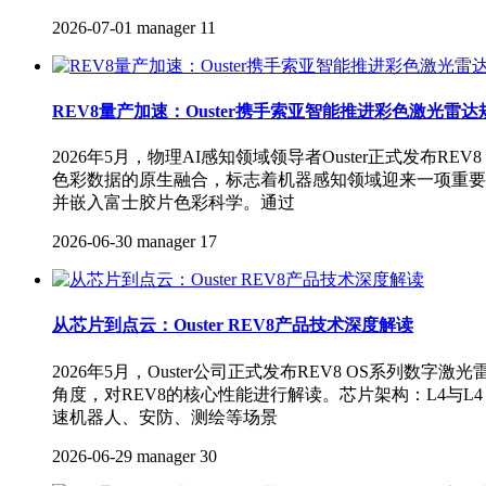
2026-07-01
manager
11
REV8量产加速：Ouster携手索亚智能推进彩色激光雷
2026年5月，物理AI感知领域领导者Ouster正式发
色彩数据的原生融合，标志着机器感知领域迎来一项重要技术突破
并嵌入富士胶片色彩科学。通过
2026-06-30
manager
17
从芯片到点云：Ouster REV8产品技术深度解读
2026年5月，Ouster公司正式发布REV8 OS系
角度，对REV8的核心性能进行解读。芯片架构：L4与L4 M
速机器人、安防、测绘等场景
2026-06-29
manager
30