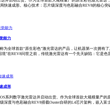
列数字激光雷达并启动出货。作为全球首款大规模量产的原生彩色激光
快速成形。核心技术：芯片级深度与色彩融合REV8的核心突破在
视觉能力
货。这款被称为全球首款“原生彩色”激光雷达的产品，让机器第一次拥
困境”在REV8问世之前，传统激光雷达有一个先天缺陷：它是
加速成形
布REV8 OS系列数字激光雷达并启动出货。作为全球首款大规模量
深度与色彩融合REV8搭载Ouster自研的L4芯片架构，嵌