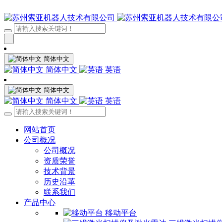
简体中文
简体中文
英语
简体中文
简体中文
英语
网站首页
公司概况
公司概况
资质荣誉
技术背景
历史沿革
联系我们
产品中心
移动平台