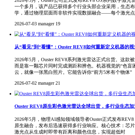
2026年5月，Ouster公司正式发布REV8 OS系
一个多月，该产品已获得多个行业头部企业采用，生态布局
学，通过物理层面而非软件实现数据融合——每个激光点
2026-07-03
manager
19
从“看见”到“看懂”：Ouster REV8如何重新定义机器的
2026年5月，Ouster REV8系列激光雷达正式出
而是靠一颗芯片同时完成测距和辨色。机器视觉的“色盲
云，就像一张黑白照片。它能告诉你“前方5米有个物体”
2026-07-02
manager
21
Ouster REV8原生彩色激光雷达全球出货，多行业生态
2026年5月，物理AI感知领域领导者Ouster正式发
原生融合，发布后迅速获得多行业响应。核心技术：芯片级
激光点从生成时即带有距离和颜色信息，实现超低时