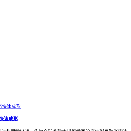
态快速成形