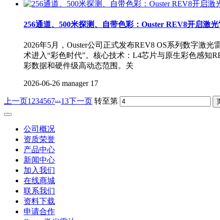
256通道、500米探测、自带色彩：Ouster REV8开启激
2026年5月，Ouster公司正式发布REV8 OS系
术进入“彩色时代”。核心技术：L4芯片与原生彩色感知REV8
彩数据和硬件级高动态范围。关
2026-06-26
manager
17
...
上一页
1
2
3
4
5
6
7
13
下一页
转至第
公司概况
资质荣誉
产品中心
新闻中心
加入我们
在线商城
联系我们
资料下载
申请合作