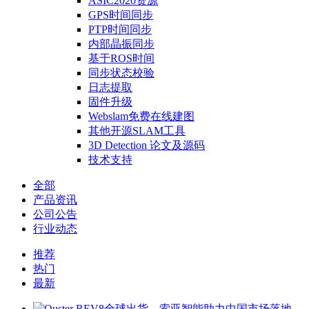
ASIC2020资源
GPS时间同步
PTP时间同步
内部晶振同步
基于ROS时间
同步状态校验
日志提取
固件升级
Webslam免费在线建图
其他开源SLAM工具
3D Detection 论文及源码
技术支持
全部
产品资讯
公司公告
行业动态
推荐
热门
最新