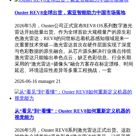
Ouster REV8全球出货，索亚智能助力中国市场落地
2026年5月，Ouster公司正式宣布REV8 OS系列数字激光
雷达开始批量出货。作为全球首款大规模量产的原生彩
色激光雷达，REV8的问世标志着机器感知领域迎来一
次重要技术突破—激光雷达首次在硬件层面实现了深度
与色彩数据的原生融合。从芯片源头解决行业痛点传统
激光雷达只能输出单色点云，缺乏色彩信息。行业长期
采用的“激光雷达+摄像头”融合方案存在标定漂移、时间
延迟、环境适应性差异等多重工程挑战，一套
2026-06-16
manager
21
从“看见”到“看懂”：Ouster REV8如何重新定义机器的
视觉能力
2026年5月，Ouster REV8系列激光雷达正式出货。这款