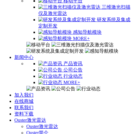
移动平台
三维激光扫描
仪及激光雷达
研发系统及集成
定制开发
感知导航模块
MORE+
新闻中心
产品资讯
公司公告
行业动态
MORE+
加入我们
在线商城
联系我们
资料下载
Ouster激光雷达
Ouster激光雷达
Ouster简介