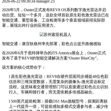
2026-06-22 09:30:34
manager
23
2026年5月，Ouster正式发布REV8 OS系列数字激光雷达并启
动出货。短短一个多月，这款全球首款原生彩色激光雷达已在
智能交通、重型装备、工业检测等多个垂直领域获得实际部
署，展现出跨行业的应用潜力。
智能交通：康涅狄格州率先部署，彩色点云提升路侧感知
在
2026年6月于底特律举办的ITS America展会上，Ouster正式
发布了基于REV8的智能交通解决方案“Ouster BlueCity”。
该方案的核心优势在于：
l
原生彩色激光雷达：
REV8在硬件层面同步捕捉48位色彩
信息和三维深度数据，无需复杂的摄像头-激光雷达标定
流程。这意味着交通管理部门可以直接通过彩色点云识别
行人、车辆和骑行者，而无需依赖多传感器融合。
l
500英尺超前检测：搭载OS1 Max旗舰型号，探测距离较
上一代提升一倍，可提前感知多模式交通参与者，减少传