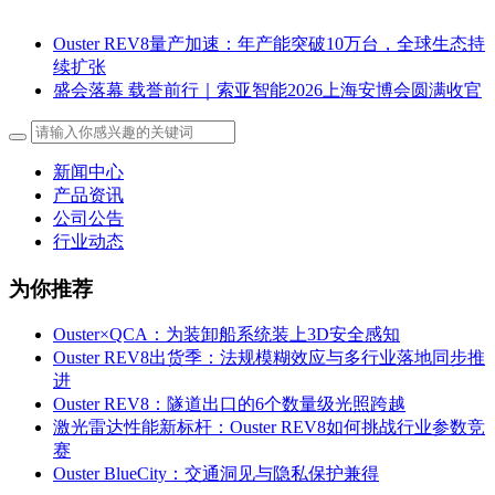
Ouster REV8量产加速：年产能突破10万台，全球生态持
续扩张
盛会落幕 载誉前行｜索亚智能2026上海安博会圆满收官
新闻中心
产品资讯
公司公告
行业动态
为你推荐
Ouster×QCA：为装卸船系统装上3D安全感知
Ouster REV8出货季：法规模糊效应与多行业落地同步推
进
Ouster REV8：隧道出口的6个数量级光照跨越
激光雷达性能新标杆：Ouster REV8如何挑战行业参数竞
赛
Ouster BlueCity：交通洞见与隐私保护兼得