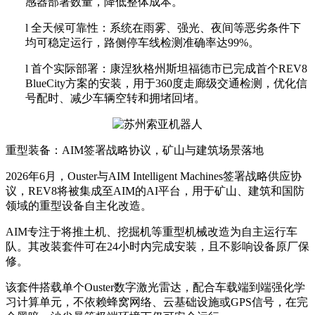
感器部署数量，降低整体成本。
l
全天候可靠性：系统在雨雾、强光、夜间等恶劣条件下
均可稳定运行，路侧停车线检测准确率达
99%。
l
首个实际部署：康涅狄格州斯坦福德市已完成首个
REV8
BlueCity方案的安装，用于360度走廊级交通检测，优化信
号配时、减少车辆空转和拥堵回堵。
重型装备：
AIM签署战略协议，矿山与建筑场景落地
2026年6月，Ouster与AIM Intelligent Machines签署战略供应协
议，REV8将被集成至AIM的AI平台，用于矿山、建筑和国防
领域的重型设备自主化改造。
AIM专注于将推土机、挖掘机等重型机械改造为自主运行车
队。其改装套件可在24小时内完成安装，且不影响设备原厂保
修。
该套件搭载单个
Ouster数字激光雷达，配合车载端到端强化学
习计算单元，不依赖蜂窝网络、云基础设施或GPS信号，在完