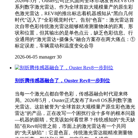
2026年5月，Ouster公司正式面向全球市场发售REV8 OS
系列数字激光雷达。作为全球首款大规模量产的原生彩
色激光雷达，REV8的推出标志着机器感知从“黑白几何
时代”迈入了“全彩视觉时代”。告别“色盲”：激光雷达首
次自带色彩传统激光雷达能够精准测量物体的距离、形
状和位置，但其输出的是单色点云，缺乏色彩信息。行
业通用的“激光雷达+摄像头”融合方案存在两大痛点：①
标定误差，车辆震动和温度变化会导
2026-06-05
manager
30
别折腾传感器融合了，Ouster Rev8一步到位
当每一个激光点都自带色彩，传感器融合时代迎来终
局。2026年5月，Ouster正式发布了Rev8 OS系列数字激
光雷达。这款被誉为“全球首款大规模量产原生彩色激光
雷达”的产品，正在改写一个困扰行业十多年的根本问题
—机器的眼睛，究竟该如何看世界？传统感知的“先天缺
陷”在Rev8问世之前，市面上的激光雷达有一个共同
的“先天缺陷”：它是色盲。传统激光雷达能精准测量物