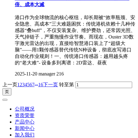
倍、成本大减
港口作为全球物流的核心枢纽，却长期被“效率瓶颈、安
全隐患、高成本”三大难题困扰：传统港机依赖十几种传
感器“叠buff”，不仅安装复杂、维护费劲，还常因光照、
天气掉链子，严重拖慢作业节奏。而现在，Ouster 3D数
字激光雷达的出现，直接给智慧港口装上了“超级大
脑”——用1颗传感器替代传统N种设备，彻底改写港口
自动化作业规则！一、传统港口传感器：越用越头疼
的“老大难”- 设备多到离谱：2D雷达、昼夜
2025-11-20
manager
216
...
上一页
1
2
3
4
5
6
7
16
下一页
转至第
公司概况
资质荣誉
产品中心
新闻中心
加入我们