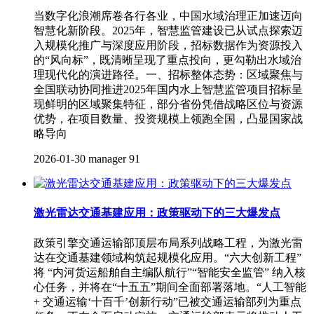
当数字化浪潮席卷各行各业，中国水域治理正加速迈向
智慧化新阶段。2025年，智慧监管建设已从试点探索迈
入规模化推广与深度应用阶段，招标数据作为资源投入
的“风向标”，既清晰呈现了重点投向，更勾勒出水域治
理现代化的演进路径。一、招标整体态势：区域聚焦与
全国联动协同推进2025年国内水上智慧监管项目招标呈
现鲜明的区域聚集特征，部分省份凭借战略区位与资源
优势，在项目数量、投资规模上领跑全国，凸显国家战
略导向
2026-01-30
manager
91
激光雷达交通基建应用：政策驱动下的三大爆发点
政策引擎交通运输部顶层布局系列战略工程，为激光雷
达在交通基建领域构筑起规模化应用。“六大创新工程”
将 “内河货运船舶自主编队航行”“智能安全监管” 纳入核
心任务，并将在“十五五”期间全面部署落地。“人工智能
+ 交通运输‘十百千’创新行动”已被交通运输部列为重点