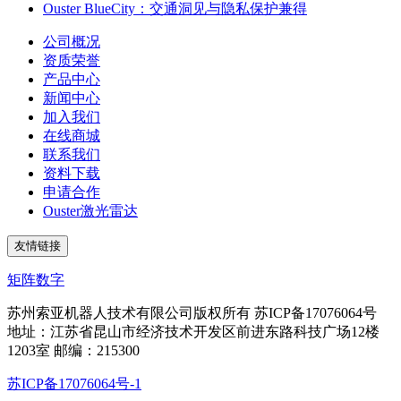
Ouster BlueCity：交通洞见与隐私保护兼得
公司概况
资质荣誉
产品中心
新闻中心
加入我们
在线商城
联系我们
资料下载
申请合作
Ouster激光雷达
友情链接
矩阵数字
苏州索亚机器人技术有限公司版权所有 苏ICP备17076064号
地址：江苏省昆山市经济技术开发区前进东路科技广场12楼
1203室 邮编：215300
苏ICP备17076064号-1