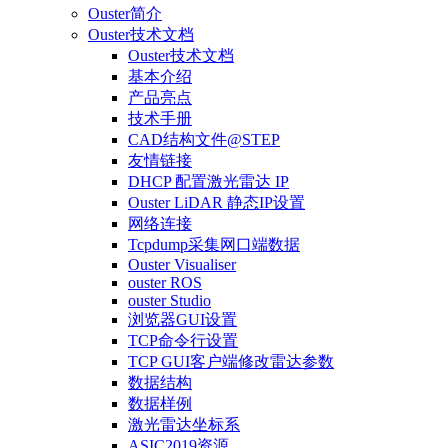
Ouster简介
Ouster技术文档
Ouster技术文档
基本介绍
产品亮点
技术手册
CAD结构文件@STEP
友情链接
DHCP 配置激光雷达 IP
Ouster LiDAR 静态IP设置
网络连接
Tcpdump采集网口端数据
Ouster Visualiser
ouster ROS
ouster Studio
浏览器GUI设置
TCP命令行设置
TCP GUI客户端修改雷达参数
数据结构
数据样例
激光雷达坐标系
ASIC2019资源