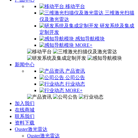
移动平台
三维激光扫描
仪及激光雷达
研发系统及集成
定制开发
感知导航模块
MORE+
新闻中心
产品资讯
公司公告
行业动态
MORE+
加入我们
在线商城
联系我们
资料下载
Ouster激光雷达
Ouster激光雷达