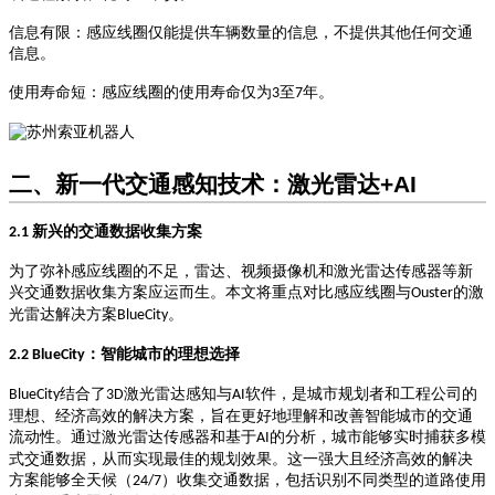
信息有限
‌：感应线圈仅能提供车辆数量的信息，不提供其他任何交通
信息。
使用寿命短
‌：感应线圈的使用寿命仅为
至
年。
3
7
二、新一代交通感知技术：激光雷达
+AI
新兴的交通数据收集方案
2.1
为了弥补感应线圈的不足，雷达、视频摄像机和激光雷达传感器等新
兴交通数据收集方案应运而生。本文将重点对比感应线圈与
的激
Ouster
光雷达解决方案
。
BlueCity
：智能城市的理想选择
2.2 BlueCity
结合了
激光雷达感知与
软件，是城市规划者和工程公司的
BlueCity
3D
AI
理想、经济高效的解决方案，旨在更好地理解和改善智能城市的交通
流动性。通过激光雷达传感器和基于
的分析，城市能够实时捕获多模
AI
式交通数据，从而实现最佳的规划效果。这一强大且经济高效的解决
方案能够全天候（
）收集交通数据，包括识别不同类型的道路使用
24/7