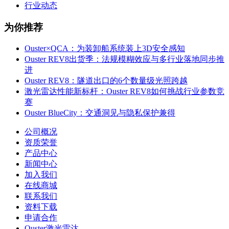
行业动态
为你推荐
Ouster×QCA：为装卸船系统装上3D安全感知
Ouster REV8出货季：法规模糊效应与多行业落地同步推
进
Ouster REV8：隧道出口的6个数量级光照跨越
激光雷达性能新标杆：Ouster REV8如何挑战行业参数竞
赛
Ouster BlueCity：交通洞见与隐私保护兼得
公司概况
资质荣誉
产品中心
新闻中心
加入我们
在线商城
联系我们
资料下载
申请合作
Ouster激光雷达