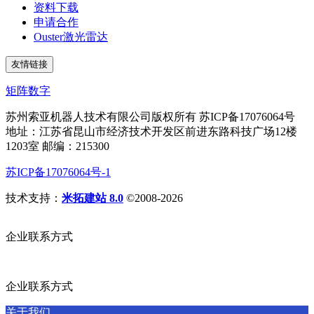
资料下载
申请合作
Ouster激光雷达
友情链接
矩阵数字
苏州索亚机器人技术有限公司版权所有 苏ICP备17076064号
地址：江苏省昆山市经济技术开发区前进东路科技广场12楼
1203室 邮编：215300
苏ICP备17076064号-1
技术支持：
米拓建站 8.0
©2008-2026
企业联系方式
企业联系方式
关于我们