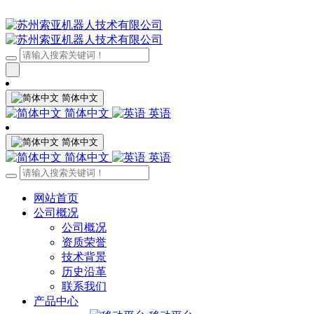
简体中文
简体中文
英语
简体中文
简体中文
英语
网站首页
公司概况
公司概况
资质荣誉
技术背景
历史沿革
联系我们
产品中心