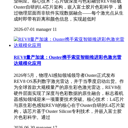
业响应。核心技术：芯片级深度与色彩融合REV8搭载
Ouster自研的L4芯片架构，嵌入富士胶片色彩科学，通
过物理层面而非软件实现数据融合——每个激光点从生
成时即带有距离和颜色信息，实现超低时
2026-07-01
manager
11
REV8量产加速：Ouster携手索亚智能推进彩色激光雷
达规模化应用
2026年5月，物理AI感知领域领导者Ouster正式发布
REV8 OS系列数字激光雷达，并于当季度启动出货。作
为全球首款大规模量产的原生彩色激光雷达，REV8在
硬件层面实现了深度与色彩数据的原生融合，标志着机
器感知领域迎来一项重要技术突破。核心技术：L4芯片
与原生彩色感知REV8的核心在于Ouster自研的L4芯片架
构，该芯片基于Ouster Silicon专利技术，并嵌入富士胶
片色彩科学。通过
2026-06-30
manager
17