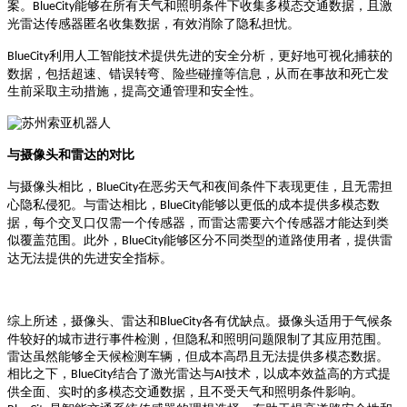
案。
能够在所有天气和照明条件下收集多模态交通数据，且激
BlueCity
光雷达传感器匿名收集数据，有效消除了隐私担忧。
利用人工智能技术提供先进的安全分析，更好地可视化捕获的
BlueCity
数据，包括超速、错误转弯、险些碰撞等信息，从而在事故和死亡发
生前采取主动措施，提高交通管理和安全性。
与摄像头和雷达的对比
与摄像头相比，
在恶劣天气和夜间条件下表现更佳，且无需担
BlueCity
心隐私侵犯。与雷达相比，
能够以更低的成本提供多模态数
BlueCity
据，每个交叉口仅需一个传感器，而雷达需要六个传感器才能达到类
似覆盖范围。此外，
能够区分不同类型的道路使用者，提供雷
BlueCity
达无法提供的先进安全指标。
综上所述，摄像头、雷达和
各有优缺点。摄像头适用于气候条
BlueCity
件较好的城市进行事件检测，但隐私和照明问题限制了其应用范围。
雷达虽然能够全天候检测车辆，但成本高昂且无法提供多模态数据。
相比之下，
结合了激光雷达与
技术，以成本效益高的方式提
BlueCity
AI
供全面、实时的多模态交通数据，且不受天气和照明条件影响。