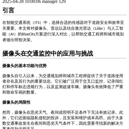
2025-04-28 10:00:06
manager
129
引言
在智能交通系统（
）中，选择合适的传感器对于道路安全和效率至
ITS
关重要。本文将对摄像头、雷达以及结合激光雷达（
）与人工智
Lidar
能（
）的
方案进行深入对比，以帮助交通工程师和城市规划
AI
BlueCity
者做出明智决策。
摄像头在交通监控中的应用与挑战
摄像头的基本功能与优势
摄像头自引入以来，为交通规划师和城市工程师提供了关于道路使用
者存在及其行为的重要信息。它们被广泛用于交叉口监控、记录闯红
灯和停车标志违规行为，以及监测超速车辆。摄像头有效降低了严重
和致命车祸的数量。
摄像头的局限性
然而，摄像头在恶劣天气、夜间或照明不足条件下无法有效记录。此
外，它们还面临隐私侵犯的投诉，且安装和维护成本高昂。由于大多
数交通事故发生在夜间和恶劣天气条件下，因此需要寻找新的解决方
案来弥补这些不足。