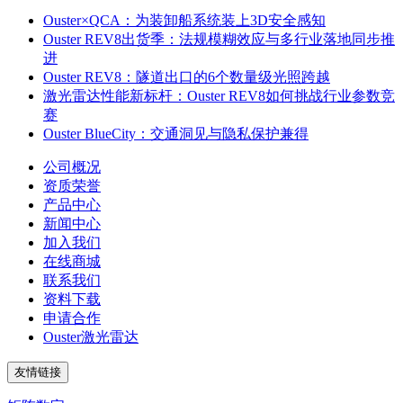
Ouster×QCA：为装卸船系统装上3D安全感知
Ouster REV8出货季：法规模糊效应与多行业落地同步推
进
Ouster REV8：隧道出口的6个数量级光照跨越
激光雷达性能新标杆：Ouster REV8如何挑战行业参数竞
赛
Ouster BlueCity：交通洞见与隐私保护兼得
公司概况
资质荣誉
产品中心
新闻中心
加入我们
在线商城
联系我们
资料下载
申请合作
Ouster激光雷达
友情链接