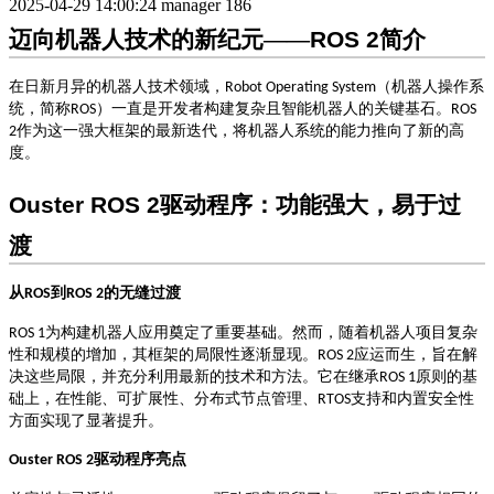
2025-04-29 14:00:24
manager
186
迈向机器人技术的新纪元
——
ROS 2
简介
在日新月异的机器人技术领域，
（机器人操作系
Robot Operating System
统，简称
）一直是开发者构建复杂且智能机器人的关键基石。
ROS
ROS
作为这一强大框架的最新迭代，将机器人系统的能力推向了新的高
2
度。
Ouster ROS 2
驱动程序：功能强大，易于过
渡
从
到
的无缝过渡
ROS
ROS 2
为构建机器人应用奠定了重要基础。然而，随着机器人项目复杂
ROS 1
性和规模的增加，其框架的局限性逐渐显现。
应运而生，旨在解
ROS 2
决这些局限，并充分利用最新的技术和方法。它在继承
原则的基
ROS 1
础上，在性能、可扩展性、分布式节点管理、
支持和内置安全性
RTOS
方面实现了显著提升。
驱动程序亮点
Ouster ROS 2