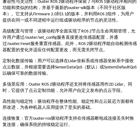
兼容性与灵活性
‌：
驱动程序保留了与
驱动程序相同的
Ouster ROS 2
ROS 1
功能和类似的结构，并基于最新的
版本（不同于社区版
ouster-sdk
本）。它支持从
到
的版本，并利用
组件，为用户
Firmware 2.0
3.1
ROS 2
提供在同一或不同进程中运行组成驱动程序的节点的灵活性。
高级配置与管理
‌：该驱动程序全面实现了
节点生命周期管理，允
ROS 2
许用户通过
服务直接更改传感器配置，并通
/ouster/set_config
过
服务重置传感器。此外，
驱动程序能自动检测传感
/ouster/reset
ROS 2
器配置的变化并适应任何配置更改，而无需关闭节点。
定制化数据传输
‌：用户可以选择在
坐标系或传感器坐标系中接收
Lidar
点云数据，并根据需要选择
（默认）或
SensorDataQoS
SystemDefaultQoS
以确保可靠的数据传输。
多场景应用
‌：
驱动程序还支持将传感器用作
。同
Ouster ROS 2
2D Lidar
时，它提供了点云定制功能，允许用户自定义发布的点云字段。
高性能与稳定性
‌：驱动程序在整体性能、稳定性和点云延迟方面都有
所改进，为各种机器人应用提供了坚实的基础。
连接恢复
‌：官方
驱动程序支持在传感器断电或连接丢失时恢
ouster-ros
复连接，确保系统的持续稳定运行。