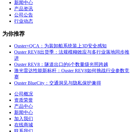
新闻中心
产品资讯
公司公告
行业动态
为你推荐
Ouster×QCA：为装卸船系统装上3D安全感知
Ouster REV8出货季：法规模糊效应与多行业落地同步推
进
Ouster REV8：隧道出口的6个数量级光照跨越
激光雷达性能新标杆：Ouster REV8如何挑战行业参数竞
赛
Ouster BlueCity：交通洞见与隐私保护兼得
公司概况
资质荣誉
产品中心
新闻中心
加入我们
在线商城
联系我们