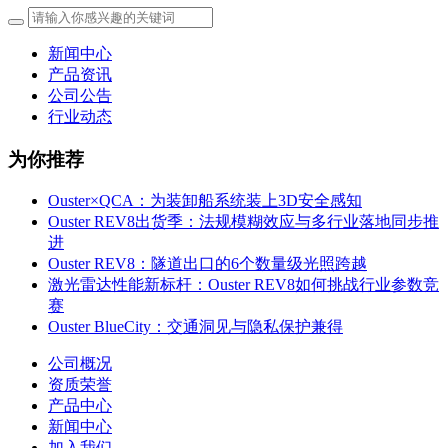
新闻中心
产品资讯
公司公告
行业动态
为你推荐
Ouster×QCA：为装卸船系统装上3D安全感知
Ouster REV8出货季：法规模糊效应与多行业落地同步推
进
Ouster REV8：隧道出口的6个数量级光照跨越
激光雷达性能新标杆：Ouster REV8如何挑战行业参数竞
赛
Ouster BlueCity：交通洞见与隐私保护兼得
公司概况
资质荣誉
产品中心
新闻中心
加入我们