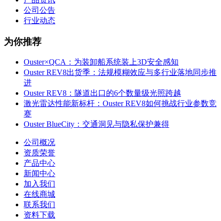
公司公告
行业动态
为你推荐
Ouster×QCA：为装卸船系统装上3D安全感知
Ouster REV8出货季：法规模糊效应与多行业落地同步推
进
Ouster REV8：隧道出口的6个数量级光照跨越
激光雷达性能新标杆：Ouster REV8如何挑战行业参数竞
赛
Ouster BlueCity：交通洞见与隐私保护兼得
公司概况
资质荣誉
产品中心
新闻中心
加入我们
在线商城
联系我们
资料下载