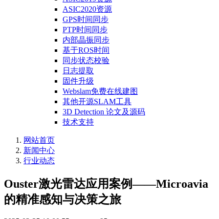
ASIC2020资源
GPS时间同步
PTP时间同步
内部晶振同步
基于ROS时间
同步状态校验
日志提取
固件升级
Webslam免费在线建图
其他开源SLAM工具
3D Detection 论文及源码
技术支持
网站首页
新闻中心
行业动态
Ouster激光雷达应用案例——Microavia
的精准感知与决策之旅