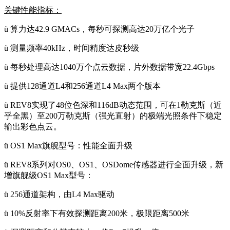
关键性能指标：
ü
算力达42.9 GMACs，每秒可探测高达20万亿个光子
ü
测量频率40kHz，时间精度达皮秒级
ü
每秒处理高达1040万个点云数据，片外数据带宽22.4Gbps
ü
提供128通道L4和256通道L4 Max两个版本
ü
REV8实现了48位色深和116dB动态范围，可在1勒克斯（近
乎全黑）至200万勒克斯（强光直射）的极端光照条件下稳定
输出彩色点云。
ü
OS1 Max旗舰型号：性能全面升级
ü
REV8系列对OS0、OS1、OSDome传感器进行全面升级，新
增旗舰级OS1 Max型号：
ü
256通道架构，由L4 Max驱动
ü
10%反射率下有效探测距离200米，极限距离500米