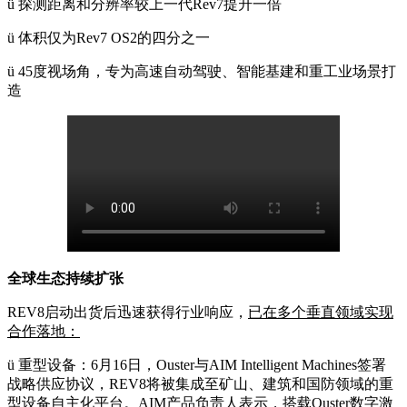
ü
探测距离和分辨率较上一代Rev7提升一倍
ü
体积仅为Rev7 OS2的四分之一
ü
45度视场角，专为高速自动驾驶、智能基建和重工业场景打
造
全球生态持续扩张
REV8启动出货后迅速获得行业响应，
已在多个垂直领域实现
合作落地：
ü
重型设备：6月16日，Ouster与AIM Intelligent Machines签署
战略供应协议，REV8将被集成至矿山、建筑和国防领域的重
型设备自主化平台。AIM产品负责人表示，搭载Ouster数字激